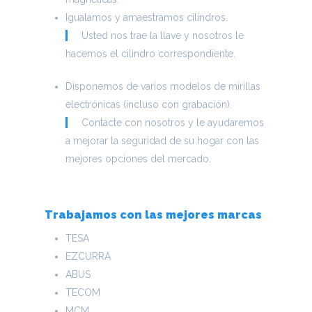
HOME
Igualamos y amaestramos cilindros.
Usted nos trae la llave y nosotros le
¿COMPRAR 
hacemos el cilindro correspondiente.
FERRETERÍ
Disponemos de varios modelos de mirillas
electrónicas (incluso con grabación).
CID?
Contacte con nosotros y le ayudaremos
a mejorar la seguridad de su hogar con las
NUESTRA
mejores opciones del mercado.
HISTORIA
Trabajamos con las mejores marcas
LA TIENDA
TESA
SEGURIDAD DOMÉST
EZCURRA
PISCINAS
ABUS
FERRETERÍA DOMÉST
TECOM
NUESTRAS PISCINAS
CONTACTO
HERRAMIENTA ELÉCT
MCM