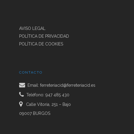
NUESTRAS PISCINAS
CONTACTO
HERRAMIENTA ELÉCT
SERVICIO TÉCNICO
HERRAMIENTA MANU
PISCINAS GRES
AVISO LEGAL
ELECTRICIDAD. NIES
POLÍTICA DE PRIVACIDAD
ILUMINACIÓN LED
POLÍTICA DE COOKIES
MENAJE
PEQUEÑO
CONTACTO
ELECTRODOMÉSTIC
Email:
ferreteriacid@ferreteriacid.es
AL VACÍO Y CARNICER
Teléfono: 947 485 430
TENDEDEROS
Calle Vitoria, 251 – Bajo
BUZONES
09007 BURGOS
CALEFACCIÓN