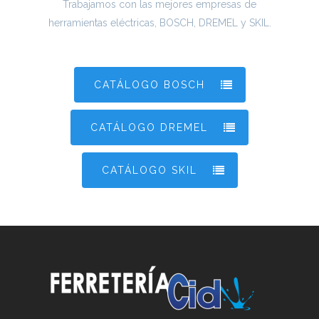
Trabajamos con las mejores empresas de
HOME
herramientas eléctricas, BOSCH, DREMEL y SKIL.
¿COMPRAR 
CATÁLOGO BOSCH
FERRETERÍ
CID?
CATÁLOGO DREMEL
NUESTRA
CATÁLOGO SKIL
HISTORIA
LA TIENDA
SEGURIDAD DOMÉST
PISCINAS
FERRETERÍA DOMÉST