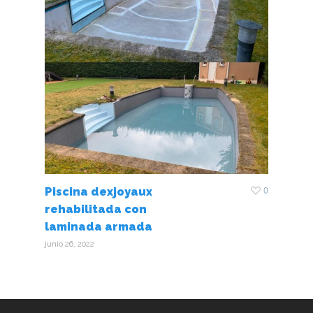
CALEFACCIÓN
0
Piscina dexjoyaux
rehabilitada con
laminada armada
junio 26, 2022