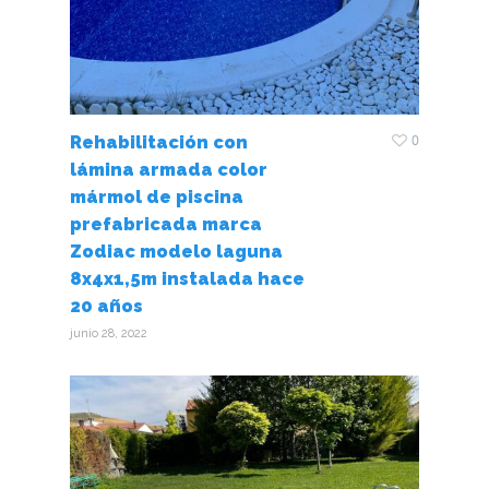
Pulsa Enter para buscar o Esc para cerrar
0
Rehabilitación con
lámina armada color
mármol de piscina
prefabricada marca
Zodiac modelo laguna
8x4x1,5m instalada hace
20 años
junio 28, 2022