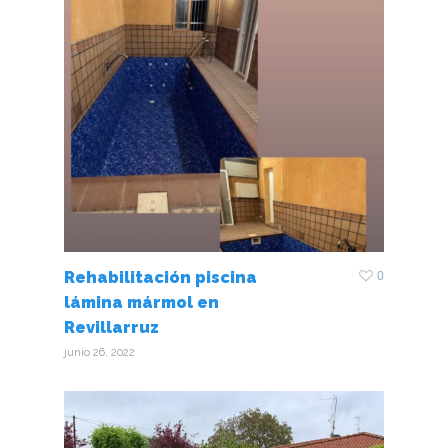
HOME
¿COMPRAR 
FERRETERÍ
CID?
0
Rehabilitación piscina
NUESTRA
lámina mármol en
Revillarruz
HISTORIA
junio 26, 2022
LA TIENDA
SEGURIDAD DOMÉST