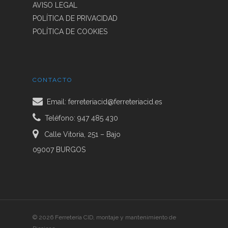
AVISO LEGAL
HISTORIA
POLÍTICA DE PRIVACIDAD
POLÍTICA DE COOKIES
LA TIENDA
SEGURIDAD DOMÉST
PISCINAS
CONTACTO
FERRETERÍA DOMÉST
NUESTRAS PISCINAS
CONTACTO
Email:
ferreteriacid@ferreteriacid.es
HERRAMIENTA ELÉCT
SERVICIO TÉCNICO
Teléfono: 947 485 430
HERRAMIENTA MANU
PISCINAS GRES
Calle Vitoria, 251 – Bajo
ELECTRICIDAD. NIES
09007 BURGOS
ILUMINACIÓN LED
MENAJE
PEQUEÑO
© 2026 Ferretería CID, montaje y mantenimiento de
ELECTRODOMÉSTIC