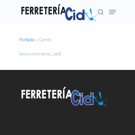
Portada
»
Carrito
Pulsa Enter para buscar o Esc para cerrar
[woocommerce_cart]
HOME
¿COMPRAR 
FERRETERÍ
CID?
NUESTRA